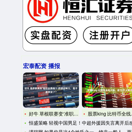
宏泰配资 播报
好牛 草根联赛变‘准职业秀场’？苏超这味儿，是不是快变了？
股票king 比特币全线大涨，超10万人爆仓
恒盛策略 轻视中国男足！中超外援因失言离开后感慨：我真的错
满瑞网 如果你是这4个姓氏之一，绝非一般人，而是楚国王室后裔