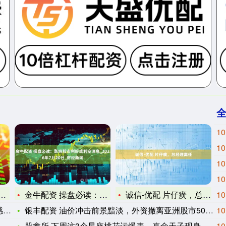
10
10
10
10
金牛配资 操盘必读：影响股市利好或利空消息_2026年7月2
诚信-优配 片仔癀，总经理离任
10
了
银丰配资 油价冲击前景黯淡，外资撤离亚洲股市500亿美元
10
股鑫所 下周这3个星座桃花运爆表，真命天子现身姻缘美满_感情
10