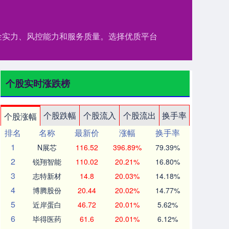
资金实力、风控能力和服务质量。选择优质平台
个股实时涨跌榜
个股跌幅
个股流入
个股流出
换手率
个股涨幅
排名
名称
最新价
涨幅
换手率
1
N展芯
116.52
396.89%
79.39%
2
锐翔智能
110.02
20.21%
16.80%
3
志特新材
14.8
20.03%
14.18%
4
博腾股份
20.44
20.02%
14.77%
5
近岸蛋白
46.72
20.01%
5.62%
6
毕得医药
61.6
20.01%
6.12%