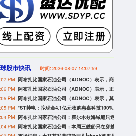
全球股市快讯
时间:
2026-08-07 14:08:00
:07 PM
阿布扎比国家石油公司（ADNOC）表示，商业航运在国际航道内的航行自由以及安全不受干扰的通行必须得到尊重和保护。
阿布
:06 PM
阿布扎比国家石油公司（ADNOC）表示，正与有关部门共同采取措施，保障员工、资产与业务运营安全，并尽可能满足客户需求。
阿布
:05 PM
阿布扎比国家石油公司（ADNOC）表示，其业务持续受到袭击事件的“严重”影响。
阿布扎
:05 PM
*ST帅电：拟现金4.1亿元收购惠嘉科技100%股权
*ST
:04 PM
阿布扎比国家石油公司：霍尔木兹海域船只遇袭，造成1人死亡，20人受伤。
阿布
:04 PM
阿布扎比国家石油公司：本周三艘船只在穿越霍尔木兹海峡时遭到袭击。
阿布
:03 PM
市场消息：土耳其私营贷款巨头İşbank首席执行官将卸任，由副首席执行官哈桑·卡希特·奇纳尔接替。
市场消