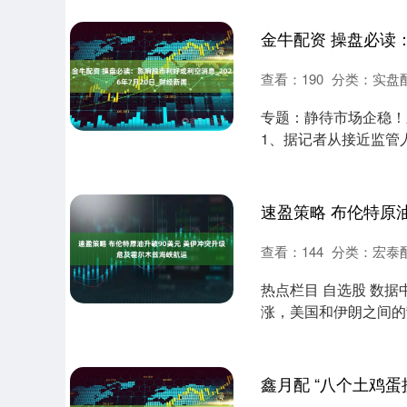
查看：
190
分类：
实盘
专题：静待市场企稳！
1、据记者从接近监管
基金机构座....
查看：
144
分类：
宏泰
热点栏目 自选股 数据
涨，美国和伊朗之间的
只和袭....