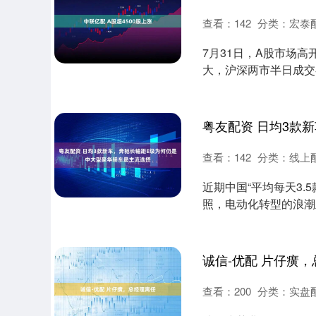
查看：
142
分类：
宏泰
7月31日，A股市场
大，沪深两市半日成交额
动，....
查看：
142
分类：
线上
深证成指
14311.01
.68
1.02%
200.89
1
近期中国“平均每天3
照，电动化转型的浪潮
陷入“选新还....
诚信-优配 片仔癀
查看：
200
分类：
实盘