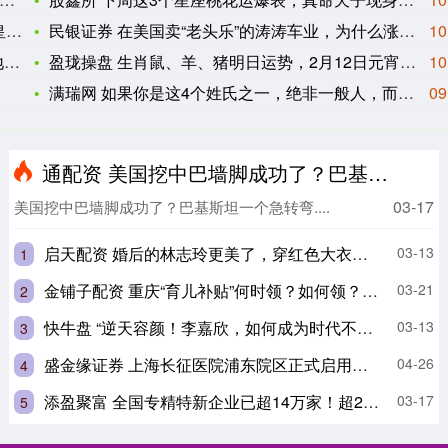
下
民银证券 在美国卖“老头乐”的涛涛车业，为什么涨不停？
10
在
盈珑操盘 生肖鼠、羊、猪明日运势，2月12日元宵节，顺利转运
10
满瑞网 如果你是这4个姓氏之一，绝非一般人，而是楚国王室后裔
09
通配资 美国挖中巴墙脚成功了？巴基斯坦一个急转弯，中方这下可以放心了
03-17
美国挖中巴墙脚成功了？巴基斯坦一个急转弯....
启天配资 婚后的林志玲更美了，穿红色大衣配牛仔裤走机场，气质很出众
03-13
1
金铺子配资 重庆“育儿补贴”何时领？如何领？手把手教你操作→_程序_注册_信息
03-21
2
快牛盘 “逆天容颜！李嘉欣，如何成为时代不可复制的美？”
03-13
3
盛金缘证券 上海长征医院浦东院区正式启用，紧邻地铁，明后两天提供大型义诊
04-26
4
添盈聚富 全国专精特新企业已超14万家！超2000家在A股上市
03-17
5