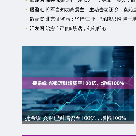
股盈汇 将军自知功高震主，主动告老还乡，秦始皇：你安心留
微配资 北京证监局：坚持“三个一”系统思维 携手地方政府为
汇发网 治愈自己的5段话，句句舒心
捷希缘 兴银理财增资至100亿，增幅100%