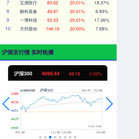
7
五洲医疗
83.62
20.01%
18.37%
8
耐科装备
49.67
20.01%
6.83%
9
一博科技
53.33
20.01%
17.26%
10
方邦股份
146.16
20.00%
7.68%
沪深京行情 实时轮播
北证50
1134.24
创
11.37
1.01%