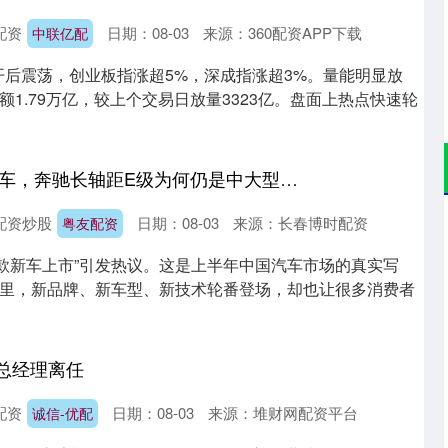
配资
日期：08-03
来源：360配资APP下载
中联亿配
高开后震荡，创业板指涨超5%，深成指涨超3%。量能明显放
1.79万亿，较上个交易日放量3323亿。盘面上热点快速轮
粤友配资 日均3款新车，奔驰长轴距E级为何仍是中大型豪华轿车最主流选择
配资炒股
日期：08-03
来源：长春博时配资
粤友配资
沪深300
4694.44
.42%
43.13
0.93%
.5款新车上市”引发热议。这是上半年中国汽车市场的真实写
里，新品牌、新车型、新技术轮番登场，却也让很多消费者
，总经理离任
配资
日期：08-03
来源：堆财网配资平台
诚信-优配