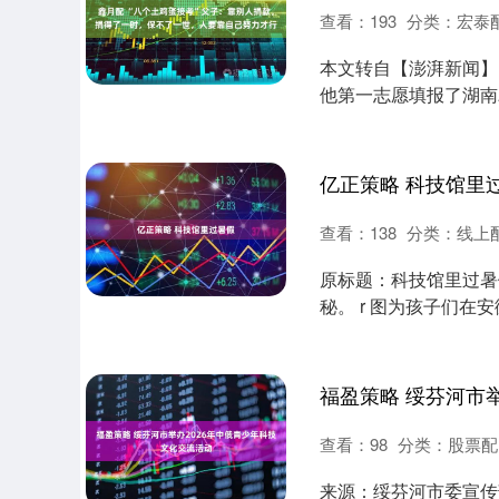
查看：
193
分类：
宏泰
本文转自【澎湃新闻】
他第一志愿填报了湖南
前，贺永辉的....
亿正策略 科技馆里
查看：
138
分类：
线上
原标题：科技馆里过暑假
秘。 r 图为孩子们在
r....
查看：
98
分类：
股票配
来源：绥芬河市委宣传