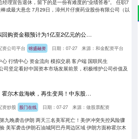
总经理宣告退休，留下的是一份有难度的“业绩答卷”。 任职7
接棒成最大悬念 7月29日，漳州片仔癀药业股份有限公司（以
镕盛融资 国联民生拟回购资金额预计为1亿至2亿元的公司A股股份
配资公司平台
日期：07-27
来源：和金配资平台
镕盛融资
中心 行情中心 资金流向 模拟交易 客户端 国联民生
告，公司坚定看好中国资本市场发展前景，积极维护公司价值及
股门在线 突发事故！霍尔木兹海峡，再生变局！中东股市，集体下挫！科威特、约旦、巴林拉响警报
配资炒股
日期：07-27
来源：做股票配资
股门在线
第九晚袭击伊朗 两天三名美军死亡！美伊冲突失控风险骤
验 美军袭击伊朗石油城阿巴丹周边区域 伊朗方面称霍尔木