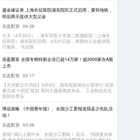
长江配资 超全零食热量整理！最胖人的真的不是薯片……
_脂肪_含量_口感
实盘配资
03-23
谁能不爱零食呢？ 酥脆的薯片、香甜的巧克力、酸酸甜甜
的果脯，麻辣鲜香的豆干，软糯 Q 弹的麻薯，嚼劲十足的
鱿鱼丝、奶香四