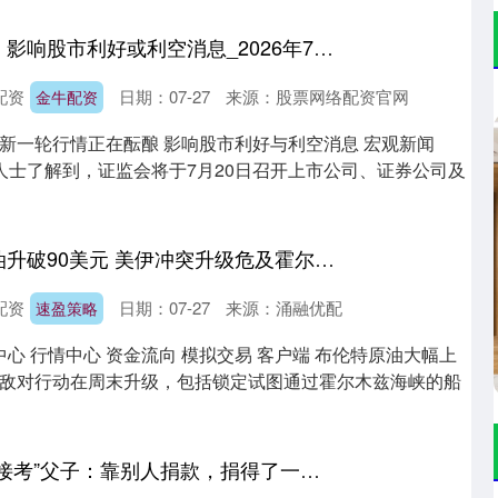
金牛配资 操盘必读：影响股市利好或利空消息_2026年7月20日_财经新闻
配资
日期：07-27
来源：股票网络配资官网
金牛配资
新一轮行情正在酝酿 影响股市利好与利空消息 宏观新闻
人士了解到，证监会将于7月20日召开上市公司、证券公司及
速盈策略 布伦特原油升破90美元 美伊冲突升级危及霍尔木兹海峡航运
配资
日期：07-27
来源：涌融优配
速盈策略
中心 行情中心 资金流向 模拟交易 客户端 布伦特原油大幅上
敌对行动在周末升级，包括锁定试图通过霍尔木兹海峡的船
鑫月配 “八个土鸡蛋接考”父子：靠别人捐款，捐得了一时，保不了一世，人要靠自己努力才行