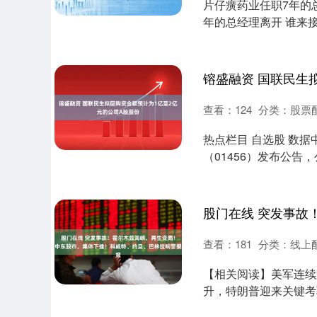
片仔癀药业任职7年的
年的总经理离开 谁来
下简....
查看：
124
分类：
股票
热点栏目 自选股 数据
（01456）发布公
股东权益，....
查看：
181
分类：
线上
【相关阅读】美军连续
升，特朗普迎来关键考
兹海峡通航量已....